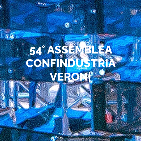
5
4
°
A
S
S
E
M
B
L
E
A
C
O
N
F
I
N
D
U
S
T
R
I
A
V
E
R
O
N
A
G
R
U
|