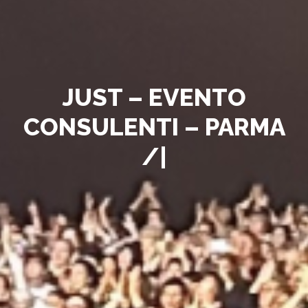
J
U
S
T
–
E
V
E
N
T
O
C
O
N
S
U
L
E
N
T
I
–
P
A
R
M
A
/
P
A
E
S
|