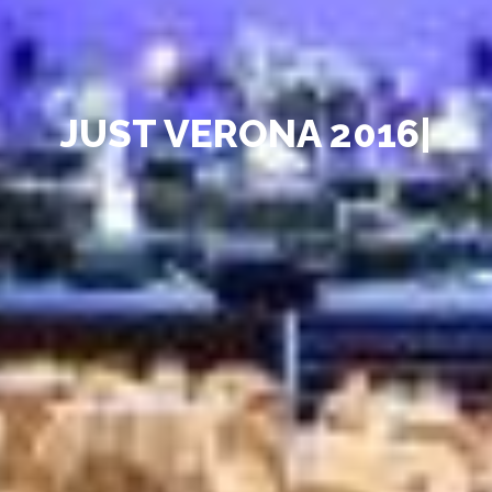
J
U
S
T
V
E
R
O
N
A
|