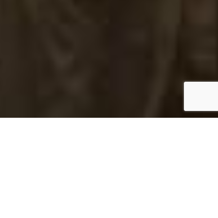
JUST VERONA 2016
Per la riunione capogruppo 2016 di Just Italia, presso il
Teatro Ristori di Verona, On Stage si è occupata di:
ideazione, scelta cast, regia artistica e tecnica, sistemi