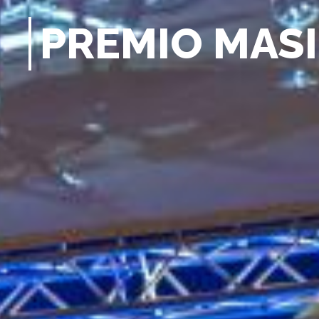
P
R
E
M
I
O
M
A
S
I