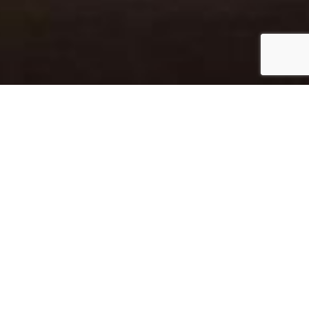
occupata di: ideazione, regia sistemi
nografici.