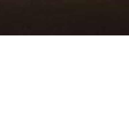
PREMIO MASI 2015
o il teatro Filarmonico di Verona, On Stage si è 
i e video, traduzione simultanea allestimenti sce
Presenze: 1.000 partecipanti